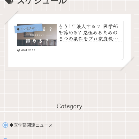
スケジュール
もう1年浪人する？ 医学部
メンタルの重要性：心理学を活かす
◆
を諦める? 見極めるための
５つの条件をプロ家庭教師×
臨床心理士が解説
2024.02.17
Category
◆医学部関連ニュース