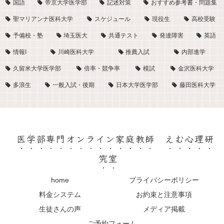
国語
帝京大学医学部
記述対策
おすすめ参考書・問題集
聖マリアンナ医科大学
スケジュール
現役生
高校受験
予備校・塾
埼玉医大
共通テスト
発達障害
英語
情報I
川崎医科大学
推薦入試
内部進学
久留米大学医学部
倍率・競争率
模試
金沢医科大学
多浪生
一般入試・後期
日本大学医学部
藤田医科大学
医学部専門オンライン家庭教師 えむ心理研
究室
home
プライバシーポリシー
料金システム
お約束と注意事項
生徒さんの声
メディア掲載
ご予約フォーム