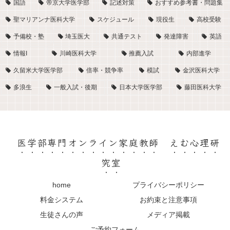
国語
帝京大学医学部
記述対策
おすすめ参考書・問題集
聖マリアンナ医科大学
スケジュール
現役生
高校受験
予備校・塾
埼玉医大
共通テスト
発達障害
英語
情報I
川崎医科大学
推薦入試
内部進学
久留米大学医学部
倍率・競争率
模試
金沢医科大学
多浪生
一般入試・後期
日本大学医学部
藤田医科大学
医学部専門オンライン家庭教師 えむ心理研
究室
home
プライバシーポリシー
料金システム
お約束と注意事項
生徒さんの声
メディア掲載
ご予約フォーム