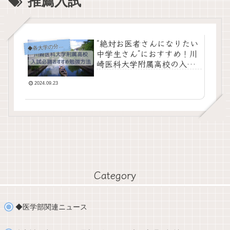
推薦入試
“絶対お医者さんになりたい
各大学の分析・対策
◆
中学生さん”におすすめ！川
崎医科大学附属高校の入試
合格対策とおすすめ理由
【プロ家庭教師+心理学の専
2024.09.23
門家が解説】
Category
◆医学部関連ニュース