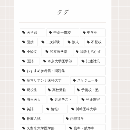
タグ
医学部
中高一貫校
中学生
面接
二次試験
浪人
不登校
小論文
私立医学部
経験を活かす
国語
帝京大学医学部
記述対策
おすすめ参考書・問題集
聖マリアンナ医科大学
スケジュール
現役生
高校受験
予備校・塾
埼玉医大
共通テスト
発達障害
英語
情報I
川崎医科大学
推薦入試
内部進学
久留米大学医学部
倍率・競争率