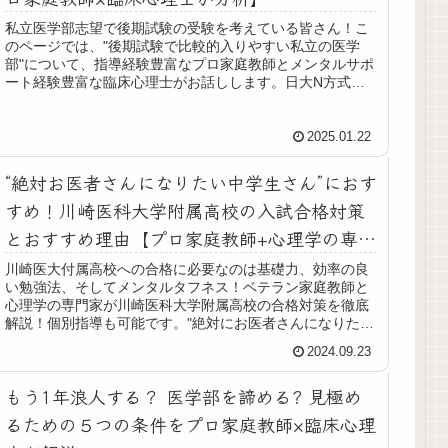
私立医学部志望で後期試験の受験を考えている皆さん！こ
のページでは、"後期試験で比較的入りやすい私立の医学
部"について、指導経験豊富なプロ家庭教師とメンタルサポ
ート経験豊富な臨床心理士がお話しします。日大N方式
「問題の解きやすさ」「得点しやす...
2025.01.22
“絶対お医者さんになりたい中学生さん”におす
すめ！川崎医科大学附属高校の入試合格対策
とおすすめ理由【プロ家庭教師+心理学の専門
家が解説】
川崎医大付属高校への合格に必要なのは基礎力、効率の良
い勉強法、そしてメンタルタフネス！ベテラン家庭教師と
心理学の専門家が川崎医科大学附属高校の合格対策を徹底
解説！個別指導も可能です。"絶対にお医者さんになりたい
中学生さん"には超おすすめの高校です。全国唯一の医科大
2024.09.23
学附属高校を自信を持っておすすめできる理由についてお
話しします。
もう1年浪人する？ 医学部を諦める? 見極め
るための５つの条件をプロ家庭教師×臨床心理