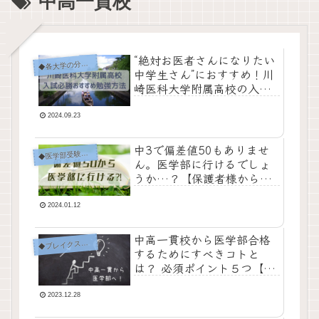
中高一貫校
“絶対お医者さんになりたい
各大学の分析・対策
◆
中学生さん”におすすめ！川
崎医科大学附属高校の入試
合格対策とおすすめ理由
【プロ家庭教師+心理学の専
2024.09.23
門家が解説】
中3で偏差値50もありませ
◆
医学部受験Q&A
ん。医学部に行けるでしょ
うか…？【保護者様からの
ご質問にお答えします】
2024.01.12
中高一貫校から医学部合格
ブレイクスルー！おすすめ方法（勉強・進路・人間関係）
◆
するためにすべきコトと
は？ 必須ポイント５つ【中
学生編】
2023.12.28