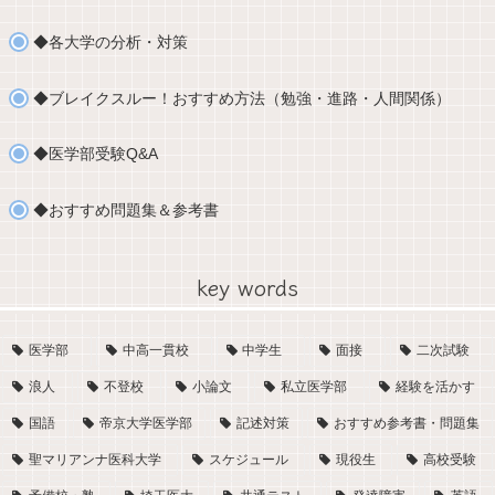
◆各大学の分析・対策
◆ブレイクスルー！おすすめ方法（勉強・進路・人間関係）
◆医学部受験Q&A
◆おすすめ問題集＆参考書
key words
医学部
中高一貫校
中学生
面接
二次試験
浪人
不登校
小論文
私立医学部
経験を活かす
国語
帝京大学医学部
記述対策
おすすめ参考書・問題集
聖マリアンナ医科大学
スケジュール
現役生
高校受験